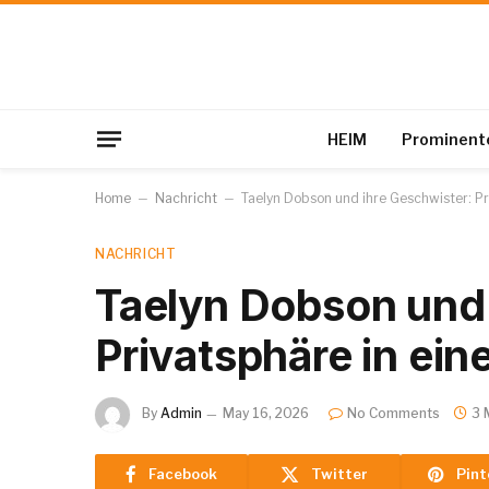
HEIM
Prominent
Home
–
Nachricht
–
Taelyn Dobson und ihre Geschwister: Pr
NACHRICHT
Taelyn Dobson und 
Privatsphäre in ein
By
Admin
May 16, 2026
No Comments
3 
Facebook
Twitter
Pint