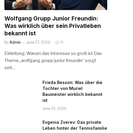
Wolfgang Grupp Junior Freundin:
Was wirklich über sein Privatleben
bekannt ist
By
Admin
June 27, 2026
0
Einleitung: Warum das Interesse so groß ist Das
Thema „wolfgang grupp junior freundin“ sorgt
seit…
Frieda Besson: Was über die
Tochter von Muriel
Baumeister wirklich bekannt
ist
June 25, 2026
Evgenia Zverev: Das private
Leben hinter der Tennisfamilie