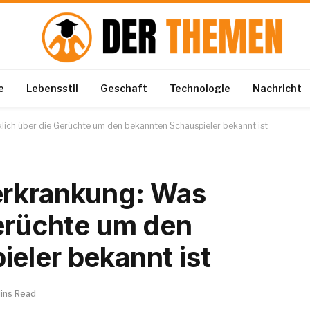
e
Lebensstil
Geschaft
Technologie
Nachricht
lich über die Gerüchte um den bekannten Schauspieler bekannt ist
erkrankung: Was
Gerüchte um den
eler bekannt ist
ins Read