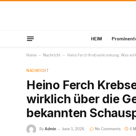
HEIM
Prominent
Home
–
Nachricht
–
Heino Ferch Krebserkrankung: Was wirk
NACHRICHT
Heino Ferch Krebs
wirklich über die 
bekannten Schauspi
By
Admin
June 1, 2026
No Comments
6 M