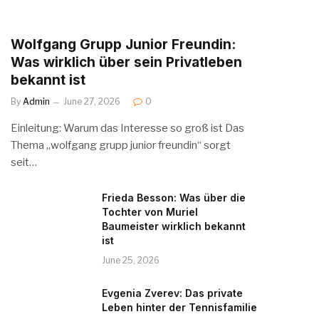
Wolfgang Grupp Junior Freundin:
Was wirklich über sein Privatleben
bekannt ist
By
Admin
June 27, 2026
0
Einleitung: Warum das Interesse so groß ist Das
Thema „wolfgang grupp junior freundin“ sorgt
seit…
Frieda Besson: Was über die
Tochter von Muriel
Baumeister wirklich bekannt
ist
June 25, 2026
Evgenia Zverev: Das private
Leben hinter der Tennisfamilie