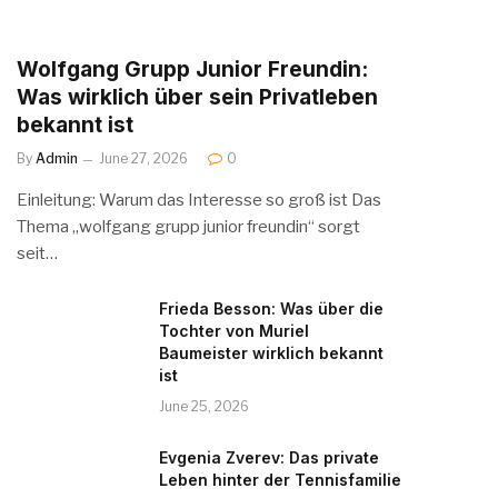
Wolfgang Grupp Junior Freundin:
Was wirklich über sein Privatleben
bekannt ist
By
Admin
June 27, 2026
0
Einleitung: Warum das Interesse so groß ist Das
Thema „wolfgang grupp junior freundin“ sorgt
seit…
Frieda Besson: Was über die
Tochter von Muriel
Baumeister wirklich bekannt
ist
June 25, 2026
Evgenia Zverev: Das private
Leben hinter der Tennisfamilie