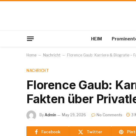
HEIM
Prominent
Home
–
Nachricht
–
Florence Gaub: Karriere & Biografie – 
NACHRICHT
Florence Gaub: Karr
Fakten über Privat
By
Admin
May 19, 2026
No Comments
3 
Facebook
Twitter
Pint